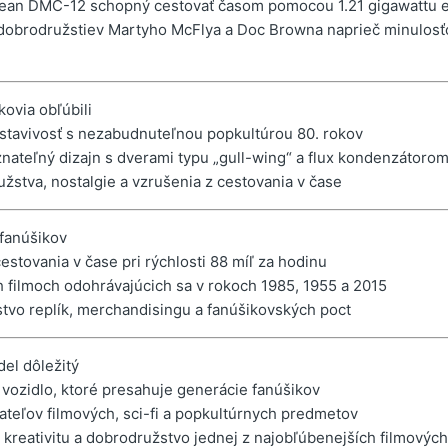
ean DMC-12 schopný cestovať časom pomocou 1.21 gigawattu 
dobrodružstiev Martyho McFlya a Doc Browna naprieč minulosť
kovia obľúbili
edstavivosť s nezabudnuteľnou popkultúrou 80. rokov
nateľný dizajn s dverami typu „gull-wing“ a flux kondenzátoro
žstva, nostalgie a vzrušenia z cestovania v čase
 fanúšikov
stovania v čase pri rýchlosti 88 míľ za hodinu
ch filmoch odohrávajúcich sa v rokoch 1985, 1955 a 2015
stvo replík, merchandisingu a fanúšikovských poct
del dôležitý
 vozidlo, ktoré presahuje generácie fanúšikov
rateľov filmových, sci-fi a popkultúrnych predmetov
 kreativitu a dobrodružstvo jednej z najobľúbenejších filmových