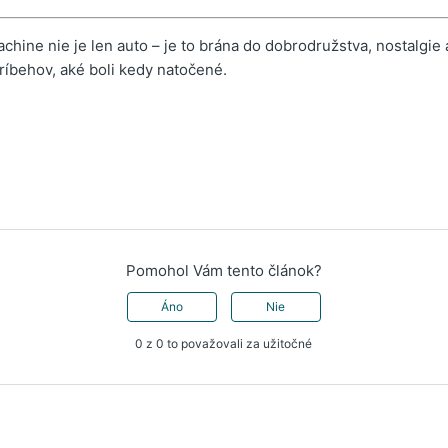
hine nie je len auto – je to brána do dobrodružstva, nostalgie 
ríbehov, aké boli kedy natočené.
Pomohol Vám tento článok?
Áno
Nie
0 z 0 to považovali za užitočné