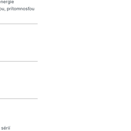
energie
ou, prítomnosťou
m
 sérií