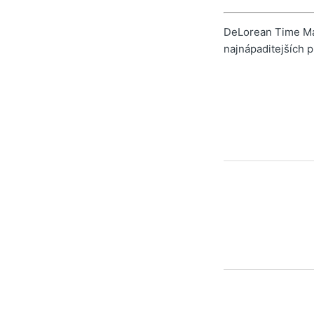
DeLorean Time Mac
najnápaditejších p