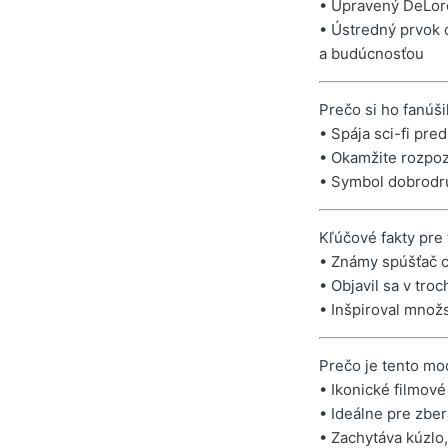
• Upravený DeLor
• Ústredný prvok 
a budúcnosťou
Prečo si ho fanúši
• Spája sci-fi pr
• Okamžite rozpoz
• Symbol dobrodru
Kľúčové fakty pre
• Známy spúšťač ce
• Objavil sa v tro
• Inšpiroval množ
Prečo je tento mo
• Ikonické filmové
• Ideálne pre zbe
• Zachytáva kúzlo,